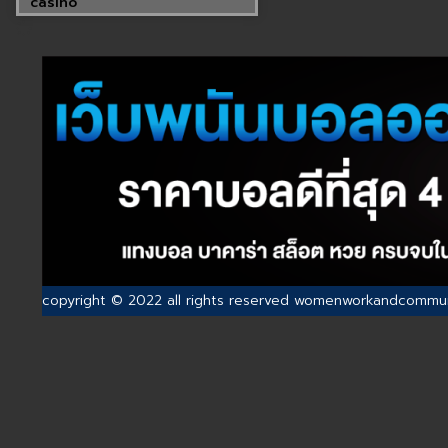
casino
copyright © 2022 all rights reserved
womenworkandcommun