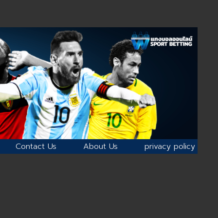
Contact Us
About Us
privacy policy