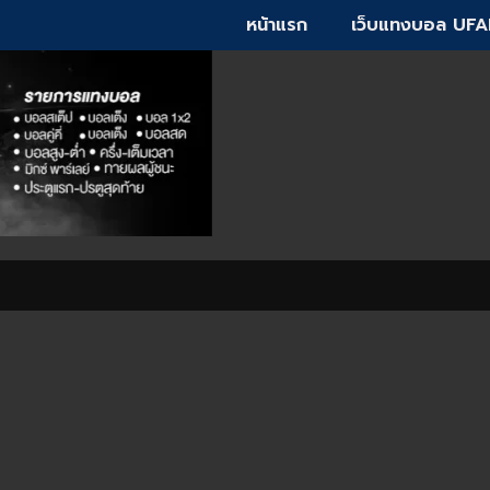
หน้าแรก
เว็บแทงบอล UF